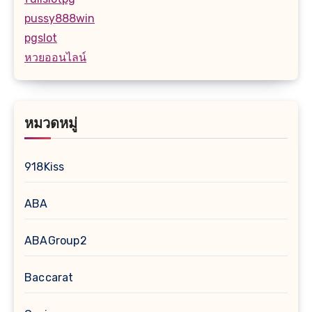
pussy888win
pgslot
หวยออนไลน์
หมวดหมู่
918Kiss
ABA
ABAGroup2
Baccarat