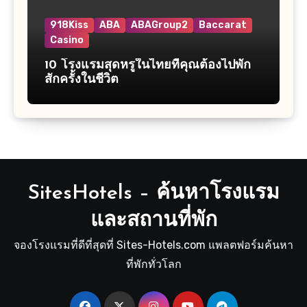
918Kiss
ABA
ABAGroup2
Baccarat
Casino
10 โรงแรมสุดหรูในไทยที่คุณต้องไปพัก
สักครั้งในชีวิต
SitesHotels – ค้นหาโรงแรม
และสถานที่พัก
จองโรงแรมที่ดีที่สุดที่ Sites-Hotels.com แพลตฟอร์มค้นหา
ที่พักทั่วโลก