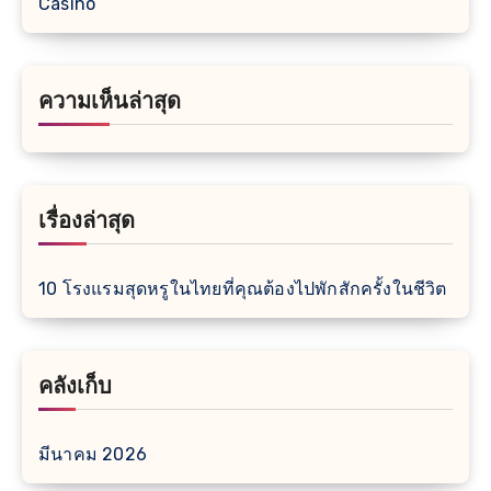
Casino
ความเห็นล่าสุด
เรื่องล่าสุด
10 โรงแรมสุดหรูในไทยที่คุณต้องไปพักสักครั้งในชีวิต
คลังเก็บ
มีนาคม 2026