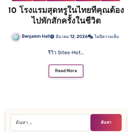
10 โรงแรมสุดหรูในไทยที่คุณต้อง
ไปพักสักครั้งในชีวิต
Benjamin Hall
มีนาคม 12, 2026
ไม่มีความเห็น
รีวิว Sites-Hot…
Read More
ค้นหา
สำหรับ: