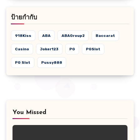
ป้ายกำกับ
918Kiss
ABA
ABAGroup2
Baccarat
Casino
Joker123
PG
PGSlot
PG Slot
Pussy888
You Missed