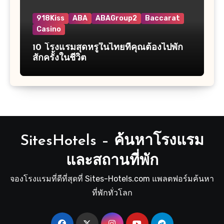
918Kiss
ABA
ABAGroup2
Baccarat
Casino
10 โรงแรมสุดหรูในไทยที่คุณต้องไปพัก
สักครั้งในชีวิต
SitesHotels – ค้นหาโรงแรม
และสถานที่พัก
จองโรงแรมที่ดีที่สุดที่ Sites-Hotels.com แพลตฟอร์มค้นหา
ที่พักทั่วโลก