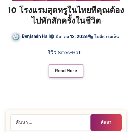
10 โรงแรมสุดหรูในไทยที่คุณต้อง
ไปพักสักครั้งในชีวิต
Benjamin Hall
มีนาคม 12, 2026
ไม่มีความเห็น
รีวิว Sites-Hot…
Read More
ค้นหา
สำหรับ: