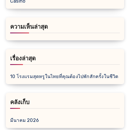
Casino
ความเห็นล่าสุด
เรื่องล่าสุด
10 โรงแรมสุดหรูในไทยที่คุณต้องไปพักสักครั้งในชีวิต
คลังเก็บ
มีนาคม 2026