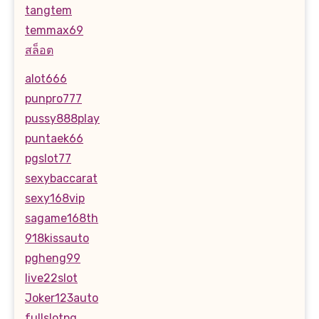
tangtem
temmax69
สล็อต
alot666
punpro777
pussy888play
puntaek66
pgslot77
sexybaccarat
sexy168vip
sagame168th
918kissauto
pgheng99
live22slot
Joker123auto
fullslotpg