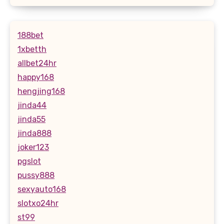
188bet
1xbetth
allbet24hr
happy168
hengjing168
jinda44
jinda55
jinda888
joker123
pgslot
pussy888
sexyauto168
slotxo24hr
st99