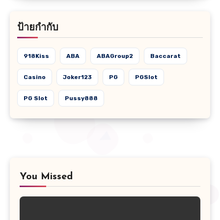
ป้ายกำกับ
918Kiss
ABA
ABAGroup2
Baccarat
Casino
Joker123
PG
PGSlot
PG Slot
Pussy888
You Missed