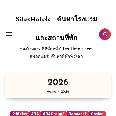
Skip
to
content
SitesHotels - ค้นหาโรงแรม
และสถานที่พัก
จองโรงแรมที่ดีที่สุดที่ Sites-Hotels.com
แพลตฟอร์มค้นหาที่พักทั่วโลก
2026
Home
2026
918Kiss
ABA
ABAGroup2
Baccarat
Casino