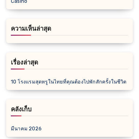
Casino
ความเห็นล่าสุด
เรื่องล่าสุด
10 โรงแรมสุดหรูในไทยที่คุณต้องไปพักสักครั้งในชีวิต
คลังเก็บ
มีนาคม 2026