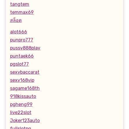
tangtem
temmax69
สล็อต
alot666
punpro777
pussy888play
puntaek66
pgslot77
sexybaccarat
sexy168vip
sagame168th
918kissauto
pgheng99
live22slot
Joker123auto
fullslotpg